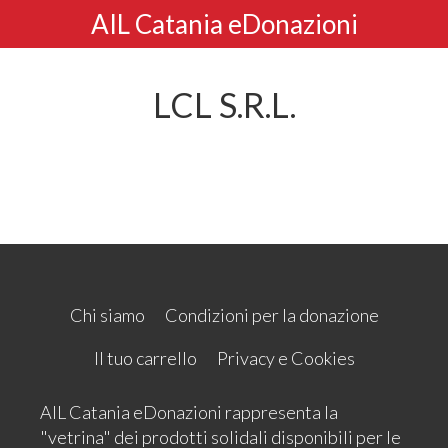
AIL Catania eDonazioni
LCL S.R.L.
Chi siamo
Condizioni per la donazione
Il tuo carrello
Privacy e Cookies
AIL Catania eDonazioni rappresenta la
"vetrina" dei prodotti solidali disponibili per le