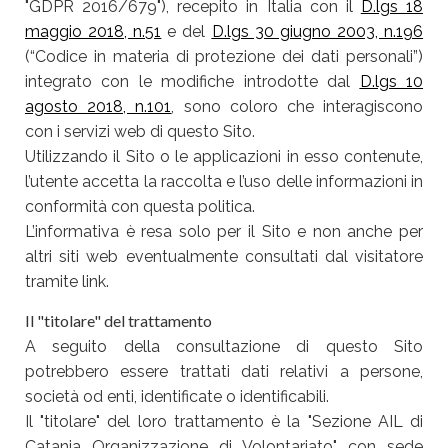
"GDPR 2016/679"), recepito in Italia con il
D.lgs 18
maggio 2018, n.51
e del
D.lgs 30 giugno 2003, n.196
(“Codice in materia di protezione dei dati personali”)
integrato con le modifiche introdotte dal
D.lgs 10
agosto 2018, n.101
, sono coloro che interagiscono
con i servizi web di questo Sito.
Utilizzando il Sito o le applicazioni in esso contenute,
l’utente accetta la raccolta e l’uso delle informazioni in
conformità con questa politica.
L’informativa è resa solo per il Sito e non anche per
altri siti web eventualmente consultati dal visitatore
tramite link.
Il "titolare" del trattamento
A seguito della consultazione di questo Sito
potrebbero essere trattati dati relativi a persone,
società od enti, identificate o identificabili.
Il "titolare" del loro trattamento è la "Sezione AIL di
Catania Organizzazione di Volontariato" con sede